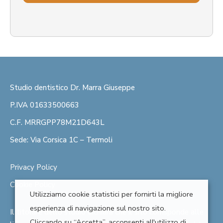
Studio dentistico Dr. Marra Giuseppe
P.IVA 01633500663
C.F. MRRGPP78M21D643L
Sede: Via Corsica 1C – Termoli
Privacy Policy
Cookie Policy
Utilizziamo cookie statistici per fornirti la migliore
esperienza di navigazione sul nostro sito.
Il titolare dello studio dichiara che il sito corrisponde alle
Cliccando su “Accetta”, acconsenti all'utilizzo di